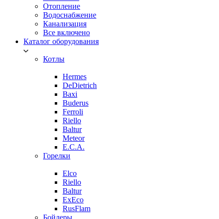
Отопление
Водоснабжение
Канализация
Все включено
Каталог оборудования
Котлы
Hermes
DeDietrich
Baxi
Buderus
Ferroli
Riello
Baltur
Meteor
E.C.A.
Горелки
Elco
Riello
Baltur
ExEco
RusFlam
Бойлеры