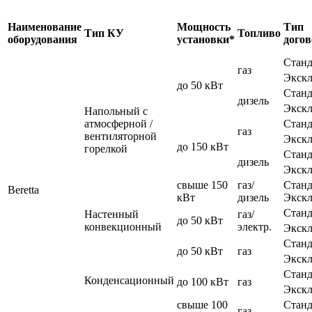
Наименование
Мощность
Тип
Тип КУ
Топливо
оборудования
установки*
догов
Станд
газ
Экск
до 50 кВт
Станд
дизель
Экск
Напольный с
атмосферной /
Станд
газ
вентиляторной
Экск
до 150 кВт
горелкой
Станд
дизель
Экск
свыше 150
газ/
Станд
Beretta
кВт
дизель
Экск
Станд
Настенный
газ/
до 50 кВт
конвекционный
электр.
Экск
Станд
до 50 кВт
газ
Экск
Станд
Конденсационный
до 100 кВт
газ
Экск
свыше 100
Станд
газ