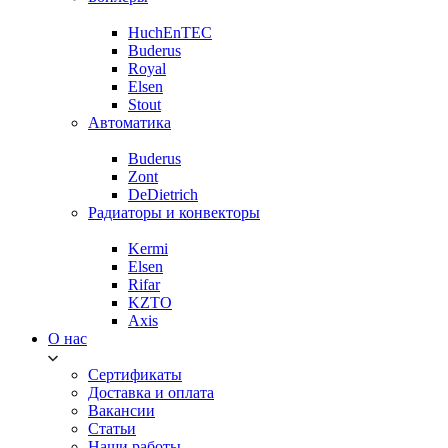
HuchEnTEC
Buderus
Royal
Elsen
Stout
Автоматика
Buderus
Zont
DeDietrich
Радиаторы и конвекторы
Kermi
Elsen
Rifar
KZTO
Axis
О нас
Сертификаты
Доставка и оплата
Вакансии
Статьи
Наши работы