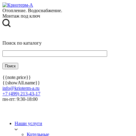
Отопление. Водоснабжение.
Монтаж под ключ
Поиск по каталогу
{{note.price}}
{{showAll.name}}
info@krioterm-a.ru
+7 (499) 213-43-17
пн-пт: 9:30-18:00
Наши услуги
Котельные