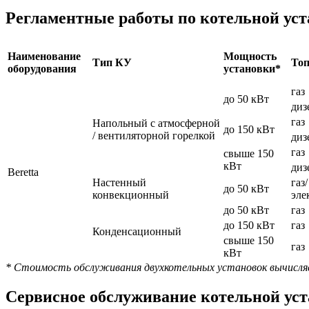
Регламентные работы по котельной уст
Наименование
Мощность
Тип КУ
То
оборудования
установки*
газ
до 50 кВт
диз
газ
Напольный с атмосферной
до 150 кВт
/ вентиляторной горелкой
диз
газ
свыше 150
кВт
диз
Beretta
Настенный
газ/
до 50 кВт
конвекционный
эле
до 50 кВт
газ
до 150 кВт
газ
Конденсационный
свыше 150
газ
кВт
* Стоимость обслуживания двухкотельных установок вычисляе
Сервисное обслуживание котельной уста