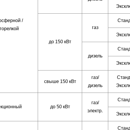
Экскл
осферной /
Стан
газ
горелкой
Экскл
до 150 кВт
Стан
дизель
Экскл
газ/
Станд
свыше 150 кВт
дизель
Экскл
Стан
газ/
екционный
до 50 кВт
электр.
Экскл
Стан