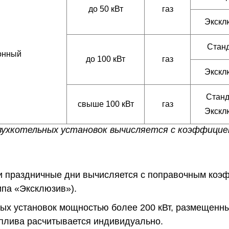
до 50 кВт
газ
Экскл
Стан
онный
до 100 кВт
газ
Экскл
Станд
свыше 100 кВт
газ
Экскл
вухкотельных установок вычисляется с коэффицие
и праздничные дни вычисляется с поправочным коэф
па «Эксклюзив»).
ых установок мощностью более 200 кВт, размещенны
плива расчитывается индивидуально.