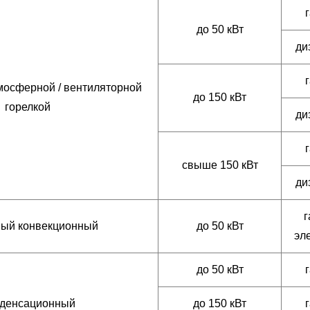
г
до 50 кВт
ди
г
мосферной / вентиляторной
до 150 кВт
горелкой
ди
г
свыше 150 кВт
ди
г
ный конвекционный
до 50 кВт
эле
до 50 кВт
г
денсационный
до 150 кВт
г