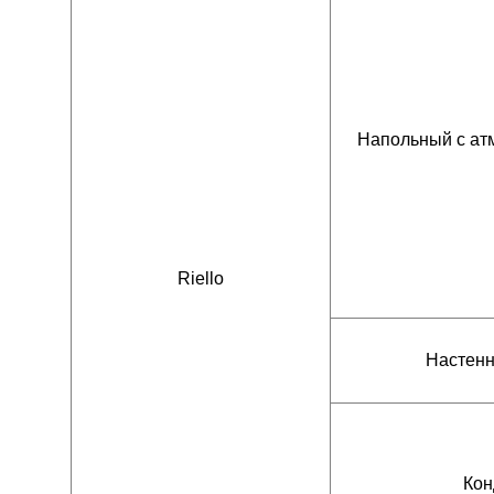
Напольный с ат
Riello
Настен
Кон