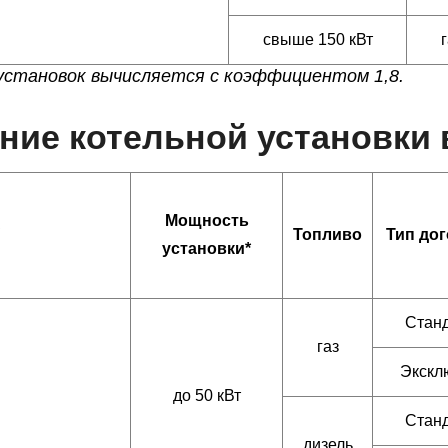
свыше 150 кВт
г
установок вычисляется с коэффициентом 1,8.
ие котельной установки в
Мощность
Топливо
Тип до
установки*
Стан
газ
Экскл
до 50 кВт
Стан
дизель