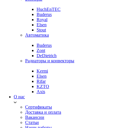
HuchEnTEC
Buderus
Royal
Elsen
Stout
Автоматика
Buderus
Zont
DeDietrich
Радиаторы и конвекторы
Kermi
Elsen
Rifar
KZTO
Axis
О нас
Сертификаты
Доставка и оплата
Вакансии
Статьи
Наши работы