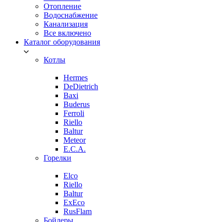
Отопление
Водоснабжение
Канализация
Все включено
Каталог оборудования
Котлы
Hermes
DeDietrich
Baxi
Buderus
Ferroli
Riello
Baltur
Meteor
E.C.A.
Горелки
Elco
Riello
Baltur
ExEco
RusFlam
Бойлеры