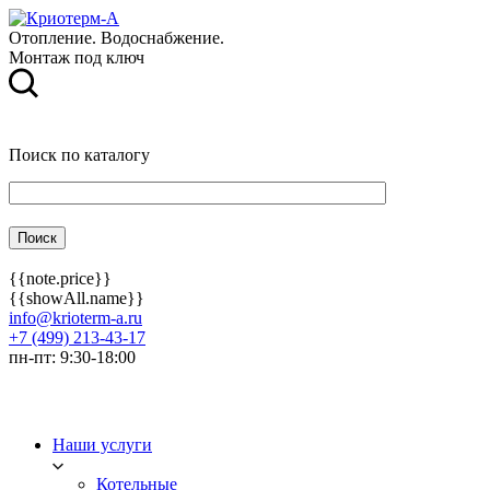
Отопление. Водоснабжение.
Монтаж под ключ
Поиск по каталогу
{{note.price}}
{{showAll.name}}
info@krioterm-a.ru
+7 (499) 213-43-17
пн-пт: 9:30-18:00
Наши услуги
Котельные