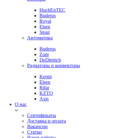
HuchEnTEC
Buderus
Royal
Elsen
Stout
Автоматика
Buderus
Zont
DeDietrich
Радиаторы и конвекторы
Kermi
Elsen
Rifar
KZTO
Axis
О нас
Сертификаты
Доставка и оплата
Вакансии
Статьи
Наши работы