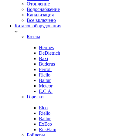
Отопление
Водоснабжение
Канализация
Все включено
Каталог оборудования
Котлы
Hermes
DeDietrich
Baxi
Buderus
Ferroli
Riello
Baltur
Meteor
E.C.A.
Горелки
Elco
Riello
Baltur
ExEco
RusFlam
Бойлеры