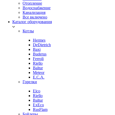
Отопление
Водоснабжение
Канализация
Все включено
Каталог оборудования
Котлы
Hermes
DeDietrich
Baxi
Buderus
Ferroli
Riello
Baltur
Meteor
E.C.A.
Горелки
Elco
Riello
Baltur
ExEco
RusFlam
Бойлеры