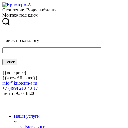
Отопление. Водоснабжение.
Монтаж под ключ
Поиск по каталогу
{{note.price}}
{{showAll.name}}
info@krioterm-a.ru
+7 (499) 213-43-17
пн-пт: 9:30-18:00
Наши услуги
Котельные