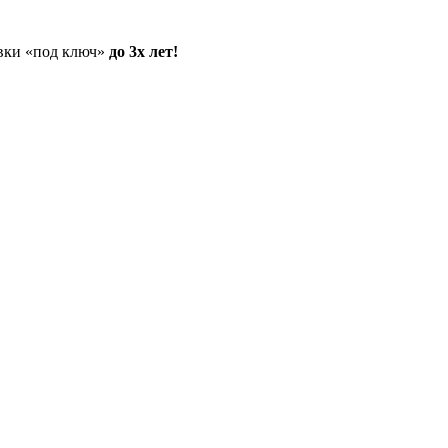
овки «под ключ»
до 3х лет!