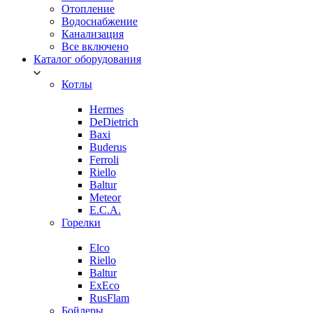
Отопление
Водоснабжение
Канализация
Все включено
Каталог оборудования
Котлы
Hermes
DeDietrich
Baxi
Buderus
Ferroli
Riello
Baltur
Meteor
E.C.A.
Горелки
Elco
Riello
Baltur
ExEco
RusFlam
Бойлеры