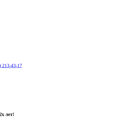
) 213-43-17
2х лет!