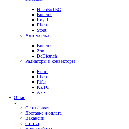
HuchEnTEC
Buderus
Royal
Elsen
Stout
Автоматика
Buderus
Zont
DeDietrich
Радиаторы и конвекторы
Kermi
Elsen
Rifar
KZTO
Axis
О нас
Сертификаты
Доставка и оплата
Вакансии
Статьи
Наши работы