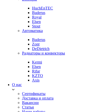
HuchEnTEC
Buderus
Royal
Elsen
Stout
Автоматика
Buderus
Zont
DeDietrich
Радиаторы и конвекторы
Kermi
Elsen
Rifar
KZTO
Axis
О нас
Сертификаты
Доставка и оплата
Вакансии
Статьи
Наши работы