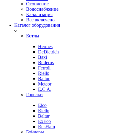
Отопление
Водоснабжение
Канализация
Все включено
Каталог оборудования
Котлы
Hermes
DeDietrich
Baxi
Buderus
Ferroli
Riello
Baltur
Meteor
E.C.A.
Горелки
Elco
Riello
Baltur
ExEco
RusFlam
Бойлеры