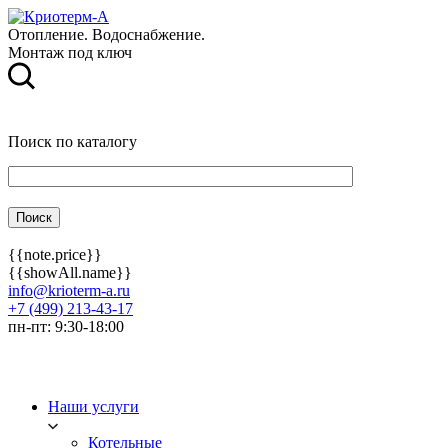
Отопление. Водоснабжение.
Монтаж под ключ
Поиск по каталогу
{{note.price}}
{{showAll.name}}
info@krioterm-a.ru
+7 (499) 213-43-17
пн-пт: 9:30-18:00
Наши услуги
Котельные