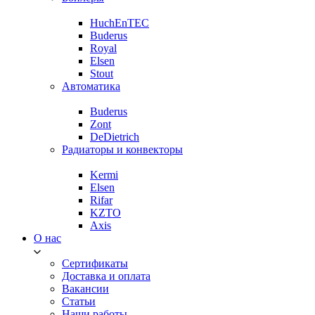
HuchEnTEC
Buderus
Royal
Elsen
Stout
Автоматика
Buderus
Zont
DeDietrich
Радиаторы и конвекторы
Kermi
Elsen
Rifar
KZTO
Axis
О нас
Сертификаты
Доставка и оплата
Вакансии
Статьи
Наши работы