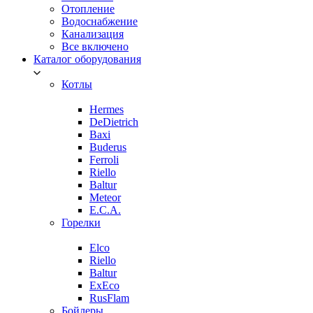
Отопление
Водоснабжение
Канализация
Все включено
Каталог оборудования
Котлы
Hermes
DeDietrich
Baxi
Buderus
Ferroli
Riello
Baltur
Meteor
E.C.A.
Горелки
Elco
Riello
Baltur
ExEco
RusFlam
Бойлеры