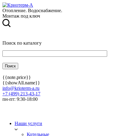
Отопление. Водоснабжение.
Монтаж под ключ
Поиск по каталогу
{{note.price}}
{{showAll.name}}
info@krioterm-a.ru
+7 (499) 213-43-17
пн-пт: 9:30-18:00
Наши услуги
Котельные