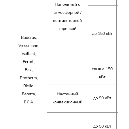
Напольный с
атмосферной /
г
вентиляторной
горелкой
до 150 кВт
Buderus,
Viessmann,
диз
Vaillant,
Ferroli,
свыше 150
га
Baxi,
кВт
диз
Protherm,
Riello,
Beretta,
Настенный
га
до 50 кВт
E.C.A.
конвекционный
эле
до 50 кВт
г