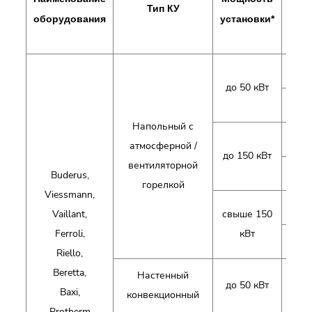
Тип КУ
Топ
оборудования
установки*
г
до 50 кВт
диз
Напольный с
г
атмосферной /
до 150 кВт
вентиляторной
диз
Buderus,
горелкой
Viessmann,
г
Vaillant,
свыше 150
Ferroli,
кВт
диз
Riello,
Beretta,
Настенный
га
до 50 кВт
Baxi,
конвекционный
эле
Protherm