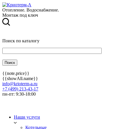
Отопление. Водоснабжение.
Монтаж под ключ
Поиск по каталогу
{{note.price}}
{{showAll.name}}
info@krioterm-a.ru
+7 (499) 213-43-17
пн-пт: 9:30-18:00
Наши услуги
Котельные