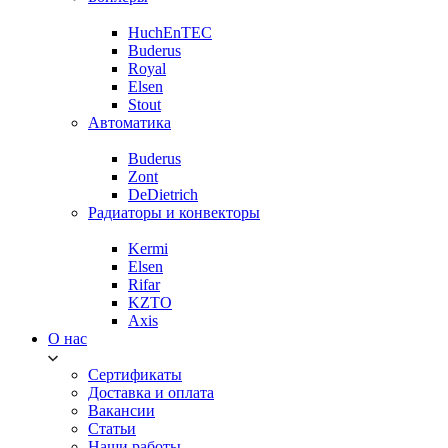
HuchEnTEC
Buderus
Royal
Elsen
Stout
Автоматика
Buderus
Zont
DeDietrich
Радиаторы и конвекторы
Kermi
Elsen
Rifar
KZTO
Axis
О нас
Сертификаты
Доставка и оплата
Вакансии
Статьи
Наши работы