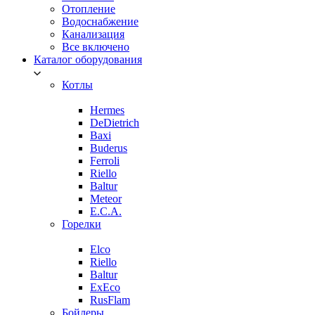
Отопление
Водоснабжение
Канализация
Все включено
Каталог оборудования
Котлы
Hermes
DeDietrich
Baxi
Buderus
Ferroli
Riello
Baltur
Meteor
E.C.A.
Горелки
Elco
Riello
Baltur
ExEco
RusFlam
Бойлеры