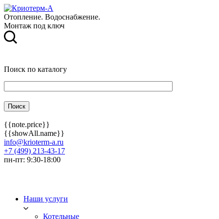
Отопление. Водоснабжение.
Монтаж под ключ
Поиск по каталогу
{{note.price}}
{{showAll.name}}
info@krioterm-a.ru
+7 (499) 213-43-17
пн-пт: 9:30-18:00
Наши услуги
Котельные