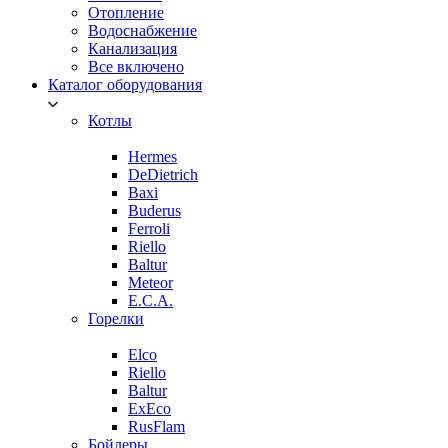
Отопление
Водоснабжение
Канализация
Все включено
Каталог оборудования
Котлы
Hermes
DeDietrich
Baxi
Buderus
Ferroli
Riello
Baltur
Meteor
E.C.A.
Горелки
Elco
Riello
Baltur
ExEco
RusFlam
Бойлеры