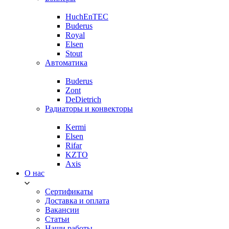
HuchEnTEC
Buderus
Royal
Elsen
Stout
Автоматика
Buderus
Zont
DeDietrich
Радиаторы и конвекторы
Kermi
Elsen
Rifar
KZTO
Axis
О нас
Сертификаты
Доставка и оплата
Вакансии
Статьи
Наши работы