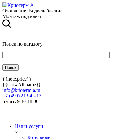
Отопление. Водоснабжение.
Монтаж под ключ
Поиск по каталогу
{{note.price}}
{{showAll.name}}
info@krioterm-a.ru
+7 (499) 213-43-17
пн-пт: 9:30-18:00
Наши услуги
Котельные