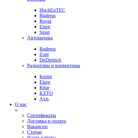
HuchEnTEC
Buderus
Royal
Elsen
Stout
Автоматика
Buderus
Zont
DeDietrich
Радиаторы и конвекторы
Kermi
Elsen
Rifar
KZTO
Axis
О нас
Сертификаты
Доставка и оплата
Вакансии
Статьи
Наши работы