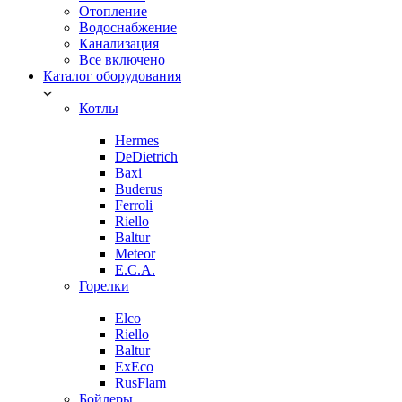
Отопление
Водоснабжение
Канализация
Все включено
Каталог оборудования
Котлы
Hermes
DeDietrich
Baxi
Buderus
Ferroli
Riello
Baltur
Meteor
E.C.A.
Горелки
Elco
Riello
Baltur
ExEco
RusFlam
Бойлеры