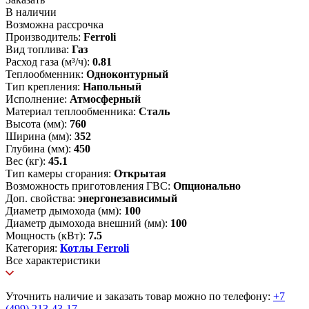
В наличии
Возможна рассрочка
Производитель:
Ferroli
Вид топлива:
Газ
Расход газа (м³/ч):
0.81
Теплообменник:
Одноконтурный
Тип крепления:
Напольный
Исполнение:
Атмосферный
Материал теплообменника:
Сталь
Высота (мм):
760
Ширина (мм):
352
Глубина (мм):
450
Вес (кг):
45.1
Тип камеры сгорания:
Открытая
Возможность приготовления ГВС:
Опционально
Доп. свойства:
энергонезависимый
Диаметр дымохода (мм):
100
Диаметр дымохода внешний (мм):
100
Мощность (кВт):
7.5
Категория:
Котлы Ferroli
Все характеристики
Уточнить наличие и заказать товар можно по телефону:
+7
(499) 213-43-17