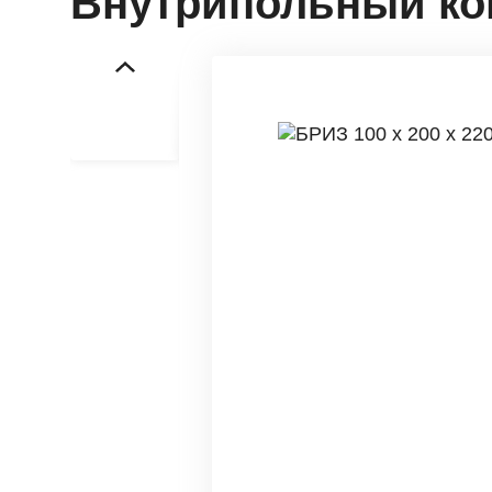
Внутрипольный кон
Канализация
А
Все включено
Р
к