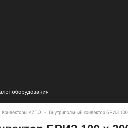
алог оборудования
отлы
Hermes
Конвекторы KZTO
Внутрипольный конвектор БРИЗ 100 
орелки
DeDietrich
Elco
ойлеры
Baxi
Riello
HuchEnTEC