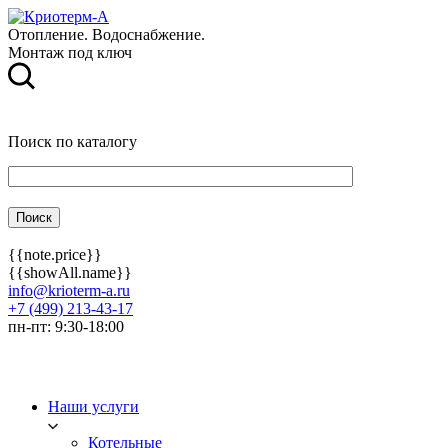
Отопление. Водоснабжение.
Монтаж под ключ
Поиск по каталогу
{{note.price}}
{{showAll.name}}
info@krioterm-a.ru
+7 (499) 213-43-17
пн-пт: 9:30-18:00
Наши услуги
Котельные