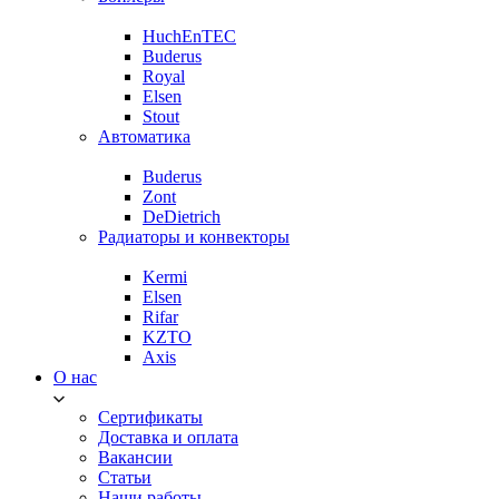
HuchEnTEC
Buderus
Royal
Elsen
Stout
Автоматика
Buderus
Zont
DeDietrich
Радиаторы и конвекторы
Kermi
Elsen
Rifar
KZTO
Axis
О нас
Сертификаты
Доставка и оплата
Вакансии
Статьи
Наши работы