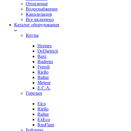
Отопление
Водоснабжение
Канализация
Все включено
Каталог оборудования
Котлы
Hermes
DeDietrich
Baxi
Buderus
Ferroli
Riello
Baltur
Meteor
E.C.A.
Горелки
Elco
Riello
Baltur
ExEco
RusFlam
Бойлеры