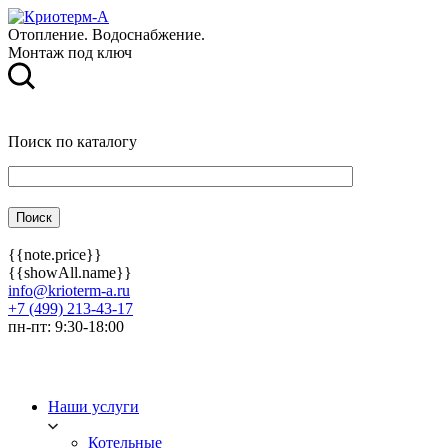
Отопление. Водоснабжение.
Монтаж под ключ
Поиск по каталогу
{{note.price}}
{{showAll.name}}
info@krioterm-a.ru
+7 (499) 213-43-17
пн-пт: 9:30-18:00
Наши услуги
Котельные