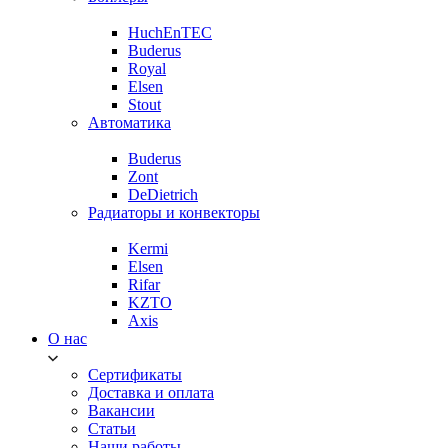
HuchEnTEC
Buderus
Royal
Elsen
Stout
Автоматика
Buderus
Zont
DeDietrich
Радиаторы и конвекторы
Kermi
Elsen
Rifar
KZTO
Axis
О нас
Сертификаты
Доставка и оплата
Вакансии
Статьи
Наши работы