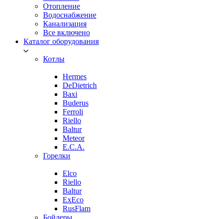
Отопление
Водоснабжение
Канализация
Все включено
Каталог оборудования
Котлы
Hermes
DeDietrich
Baxi
Buderus
Ferroli
Riello
Baltur
Meteor
E.C.A.
Горелки
Elco
Riello
Baltur
ExEco
RusFlam
Бойлеры