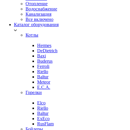
Отопление
Водоснабжение
Канализация
Все включено
Каталог оборудования
Котлы
Hermes
DeDietrich
Baxi
Buderus
Ferroli
Riello
Baltur
Meteor
E.C.A.
Горелки
Elco
Riello
Baltur
ExEco
RusFlam
Бойлеры