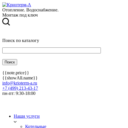
Отопление. Водоснабжение.
Монтаж под ключ
Поиск по каталогу
{{note.price}}
{{showAll.name}}
info@krioterm-a.ru
+7 (499) 213-43-17
пн-пт: 9:30-18:00
Наши услуги
Котельные