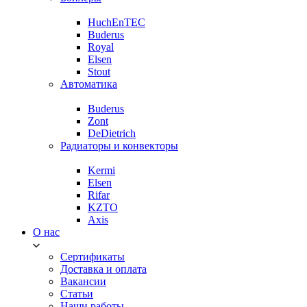
HuchEnTEC
Buderus
Royal
Elsen
Stout
Автоматика
Buderus
Zont
DeDietrich
Радиаторы и конвекторы
Kermi
Elsen
Rifar
KZTO
Axis
О нас
Сертификаты
Доставка и оплата
Вакансии
Статьи
Наши работы