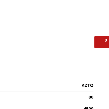
0
KZTO
80
4500