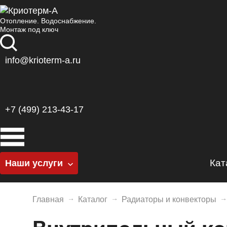
Отопление. Водоснабжение.
Монтаж под ключ
info@krioterm-a.ru
+7 (499) 213-43-17
Кат
Наши услуги
Котельные
К
Главная
Каталог
Радиаторы и конвекторы
Отопление
Г
Водоснабжение
Б