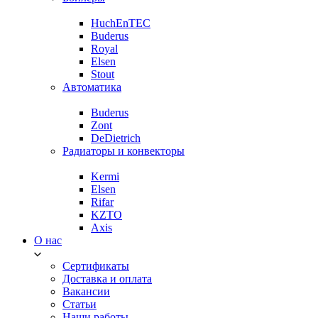
HuchEnTEC
Buderus
Royal
Elsen
Stout
Автоматика
Buderus
Zont
DeDietrich
Радиаторы и конвекторы
Kermi
Elsen
Rifar
KZTO
Axis
О нас
Сертификаты
Доставка и оплата
Вакансии
Статьи
Наши работы