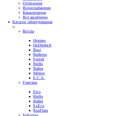
Отопление
Водоснабжение
Канализация
Все включено
Каталог оборудования
Котлы
Hermes
DeDietrich
Baxi
Buderus
Ferroli
Riello
Baltur
Meteor
E.C.A.
Горелки
Elco
Riello
Baltur
ExEco
RusFlam
Бойлеры