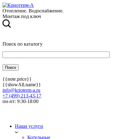
Отопление. Водоснабжение.
Монтаж под ключ
Поиск по каталогу
{{note.price}}
{{showAll.name}}
info@krioterm-a.ru
+7 (499) 213-43-17
пн-пт: 9:30-18:00
Наши услуги
Котельные