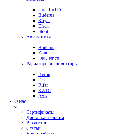
HuchEnTEC
Buderus
Royal
Elsen
Stout
Автоматика
Buderus
Zont
DeDietrich
Радиаторы и конвекторы
Kermi
Elsen
Rifar
KZTO
Axis
О нас
Сертификаты
Доставка и оплата
Вакансии
Статьи
Наши работы