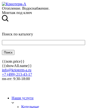
Отопление. Водоснабжение.
Монтаж под ключ
Поиск по каталогу
{{note.price}}
{{showAll.name}}
info@krioterm-a.ru
+7 (499) 213-43-17
пн-пт: 9:30-18:00
Наши услуги
Котельные