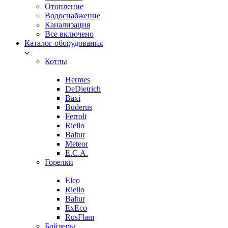
Отопление
Водоснабжение
Канализация
Все включено
Каталог оборудования
Котлы
Hermes
DeDietrich
Baxi
Buderus
Ferroli
Riello
Baltur
Meteor
E.C.A.
Горелки
Elco
Riello
Baltur
ExEco
RusFlam
Бойлеры