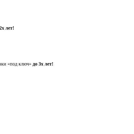
2х лет!
овки «под ключ»
до 3х лет!