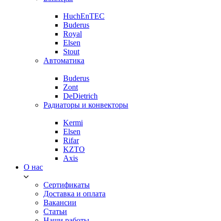
HuchEnTEC
Buderus
Royal
Elsen
Stout
Автоматика
Buderus
Zont
DeDietrich
Радиаторы и конвекторы
Kermi
Elsen
Rifar
KZTO
Axis
О нас
Сертификаты
Доставка и оплата
Вакансии
Статьи
Наши работы