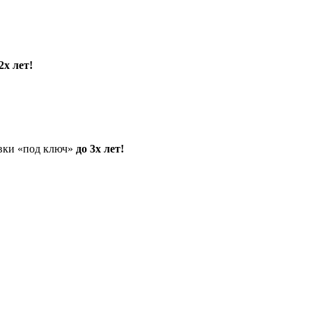
2х лет!
овки «под ключ»
до 3х лет!