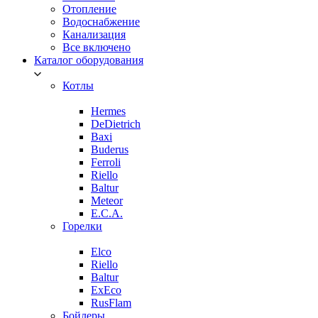
Отопление
Водоснабжение
Канализация
Все включено
Каталог оборудования
Котлы
Hermes
DeDietrich
Baxi
Buderus
Ferroli
Riello
Baltur
Meteor
E.C.A.
Горелки
Elco
Riello
Baltur
ExEco
RusFlam
Бойлеры