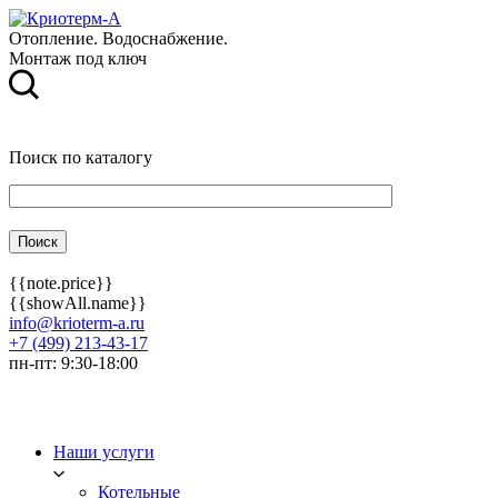
Отопление. Водоснабжение.
Монтаж под ключ
Поиск по каталогу
{{note.price}}
{{showAll.name}}
info@krioterm-a.ru
+7 (499) 213-43-17
пн-пт: 9:30-18:00
Наши услуги
Котельные