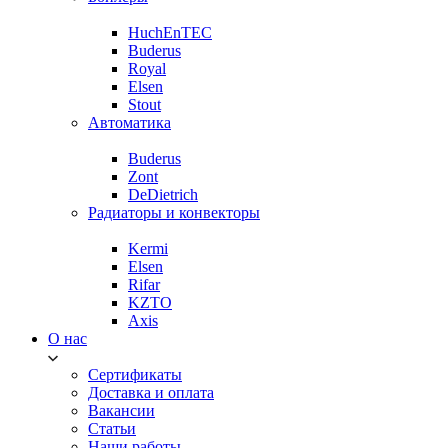
HuchEnTEC
Buderus
Royal
Elsen
Stout
Автоматика
Buderus
Zont
DeDietrich
Радиаторы и конвекторы
Kermi
Elsen
Rifar
KZTO
Axis
О нас
Сертификаты
Доставка и оплата
Вакансии
Статьи
Наши работы