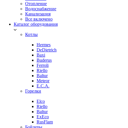
Отопление
Водоснабжение
Канализация
Все включено
Каталог оборудования
Котлы
Hermes
DeDietrich
Baxi
Buderus
Ferroli
Riello
Baltur
Meteor
E.C.A.
Горелки
Elco
Riello
Baltur
ExEco
RusFlam
Бойлеры