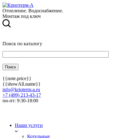
Отопление. Водоснабжение.
Монтаж под ключ
Поиск по каталогу
{{note.price}}
{{showAll.name}}
info@krioterm-a.ru
+7 (499) 213-43-17
пн-пт: 9:30-18:00
Наши услуги
Котельные