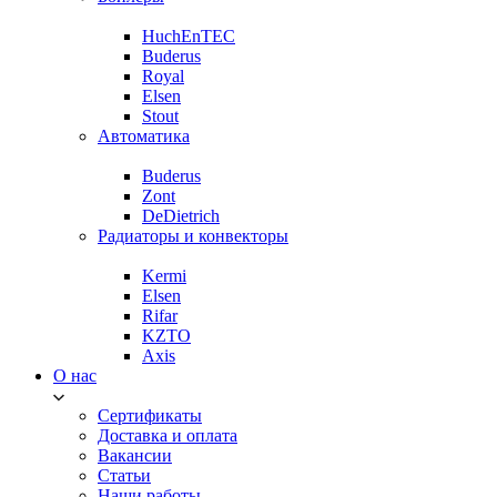
HuchEnTEC
Buderus
Royal
Elsen
Stout
Автоматика
Buderus
Zont
DeDietrich
Радиаторы и конвекторы
Kermi
Elsen
Rifar
KZTO
Axis
О нас
Сертификаты
Доставка и оплата
Вакансии
Статьи
Наши работы