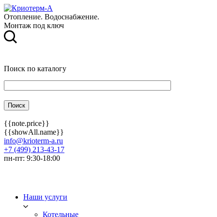
Отопление. Водоснабжение.
Монтаж под ключ
Поиск по каталогу
{{note.price}}
{{showAll.name}}
info@krioterm-a.ru
+7 (499) 213-43-17
пн-пт: 9:30-18:00
Наши услуги
Котельные