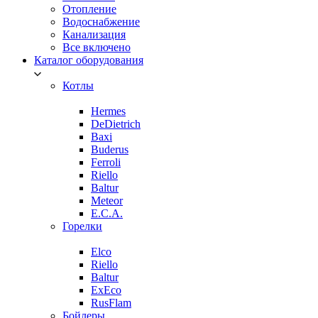
Отопление
Водоснабжение
Канализация
Все включено
Каталог оборудования
Котлы
Hermes
DeDietrich
Baxi
Buderus
Ferroli
Riello
Baltur
Meteor
E.C.A.
Горелки
Elco
Riello
Baltur
ExEco
RusFlam
Бойлеры