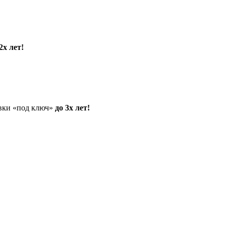
2х лет!
овки «под ключ»
до 3х лет!