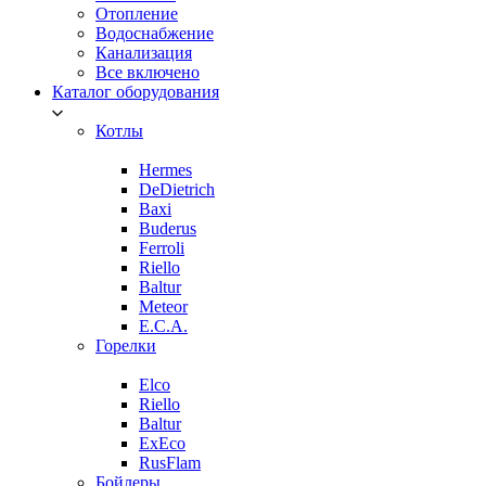
Отопление
Водоснабжение
Канализация
Все включено
Каталог оборудования
Котлы
Hermes
DeDietrich
Baxi
Buderus
Ferroli
Riello
Baltur
Meteor
E.C.A.
Горелки
Elco
Riello
Baltur
ExEco
RusFlam
Бойлеры