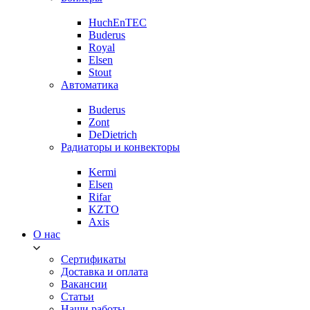
HuchEnTEC
Buderus
Royal
Elsen
Stout
Автоматика
Buderus
Zont
DeDietrich
Радиаторы и конвекторы
Kermi
Elsen
Rifar
KZTO
Axis
О нас
Сертификаты
Доставка и оплата
Вакансии
Статьи
Наши работы