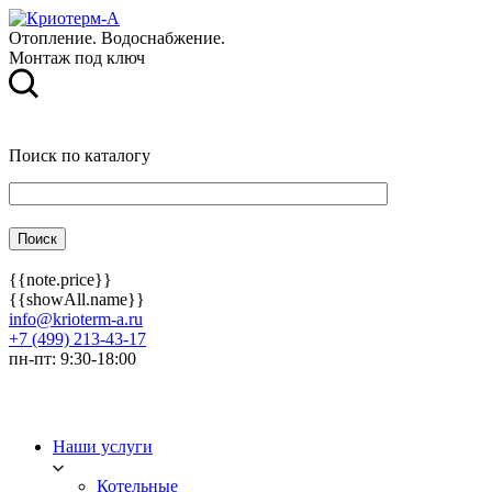
Отопление. Водоснабжение.
Монтаж под ключ
Поиск по каталогу
{{note.price}}
{{showAll.name}}
info@krioterm-a.ru
+7 (499) 213-43-17
пн-пт: 9:30-18:00
Наши услуги
Котельные