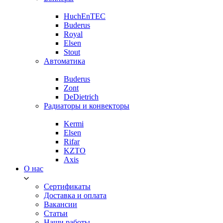
HuchEnTEC
Buderus
Royal
Elsen
Stout
Автоматика
Buderus
Zont
DeDietrich
Радиаторы и конвекторы
Kermi
Elsen
Rifar
KZTO
Axis
О нас
Сертификаты
Доставка и оплата
Вакансии
Статьи
Наши работы