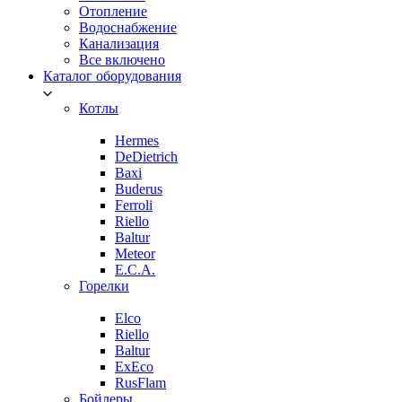
Отопление
Водоснабжение
Канализация
Все включено
Каталог оборудования
Котлы
Hermes
DeDietrich
Baxi
Buderus
Ferroli
Riello
Baltur
Meteor
E.C.A.
Горелки
Elco
Riello
Baltur
ExEco
RusFlam
Бойлеры