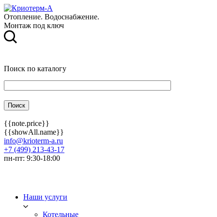
Отопление. Водоснабжение.
Монтаж под ключ
Поиск по каталогу
{{note.price}}
{{showAll.name}}
info@krioterm-a.ru
+7 (499) 213-43-17
пн-пт: 9:30-18:00
Наши услуги
Котельные