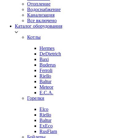
Отопление
Водоснабжение
Канализация
Все включено
Каталог оборудования
Котлы
Hermes
DeDietrich
Baxi
Buderus
Ferroli
Riello
Baltur
Meteor
E.C.A.
Горелки
Elco
Riello
Baltur
ExEco
RusFlam
Бойлеры