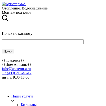
Отопление. Водоснабжение.
Монтаж под ключ
Поиск по каталогу
{{note.price}}
{{showAll.name}}
info@krioterm-a.ru
+7 (499) 213-43-17
пн-пт: 9:30-18:00
Наши услуги
Котельные