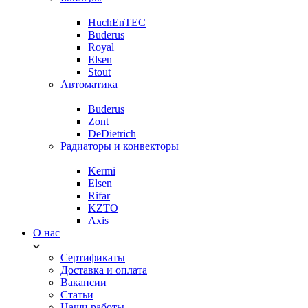
HuchEnTEC
Buderus
Royal
Elsen
Stout
Автоматика
Buderus
Zont
DeDietrich
Радиаторы и конвекторы
Kermi
Elsen
Rifar
KZTO
Axis
О нас
Сертификаты
Доставка и оплата
Вакансии
Статьи
Наши работы