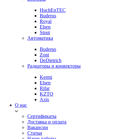
HuchEnTEC
Buderus
Royal
Elsen
Stout
Автоматика
Buderus
Zont
DeDietrich
Радиаторы и конвекторы
Kermi
Elsen
Rifar
KZTO
Axis
О нас
Сертификаты
Доставка и оплата
Вакансии
Статьи
Наши работы