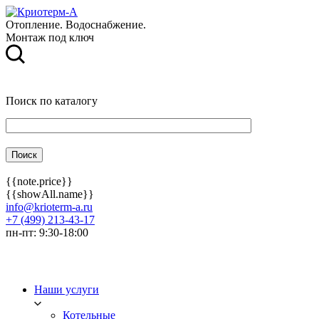
Отопление. Водоснабжение.
Монтаж под ключ
Поиск по каталогу
{{note.price}}
{{showAll.name}}
info@krioterm-a.ru
+7 (499) 213-43-17
пн-пт: 9:30-18:00
Наши услуги
Котельные