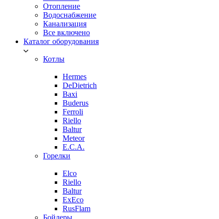
Отопление
Водоснабжение
Канализация
Все включено
Каталог оборудования
Котлы
Hermes
DeDietrich
Baxi
Buderus
Ferroli
Riello
Baltur
Meteor
E.C.A.
Горелки
Elco
Riello
Baltur
ExEco
RusFlam
Бойлеры