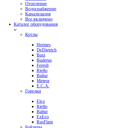
Отопление
Водоснабжение
Канализация
Все включено
Каталог оборудования
Котлы
Hermes
DeDietrich
Baxi
Buderus
Ferroli
Riello
Baltur
Meteor
E.C.A.
Горелки
Elco
Riello
Baltur
ExEco
RusFlam
Бойлеры