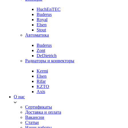
HuchEnTEC
Buderus
Royal
Elsen
Stout
Автоматика
Buderus
Zont
DeDietrich
Радиаторы и конвекторы
Kermi
Elsen
Rifar
KZTO
Axis
О нас
Сертификаты
Доставка и оплата
Вакансии
Статьи
Наши работы