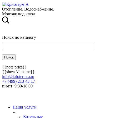
Отопление. Водоснабжение.
Монтаж под ключ
Поиск по каталогу
{{note.price}}
{{showAll.name}}
info@krioterm-a.ru
+7 (499) 213-43-17
пн-пт: 9:30-18:00
Наши услуги
Котельные