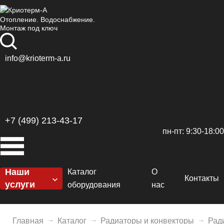
Отопление. Водоснабжение.
Монтаж под ключ
info@krioterm-a.ru
+7 (499) 213-43-17
пн-пт: 9:30-18:00
Наши
Каталог
О
Контакты
услуги
оборудования
нас
Котельные
Котлы
Сертификаты
H
Отопление
Главная
Каталог
Радиаторы и конвекторы
Рад
Горелки
Доставка и оплат
De
El