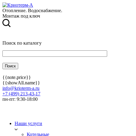
Отопление. Водоснабжение.
Монтаж под ключ
Поиск по каталогу
{{note.price}}
{{showAll.name}}
info@krioterm-a.ru
+7 (499) 213-43-17
пн-пт: 9:30-18:00
Наши услуги
Котельные