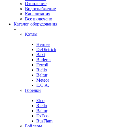
Отопление
Водоснабжение
Канализация
Все включено
Каталог оборудования
Котлы
Hermes
DeDietrich
Baxi
Buderus
Ferroli
Riello
Baltur
Meteor
E.C.A.
Горелки
Elco
Riello
Baltur
ExEco
RusFlam
Бойлеры