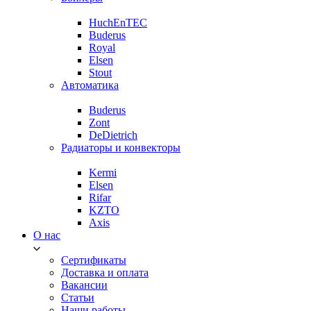
HuchEnTEC
Buderus
Royal
Elsen
Stout
Автоматика
Buderus
Zont
DeDietrich
Радиаторы и конвекторы
Kermi
Elsen
Rifar
KZTO
Axis
О нас
Сертификаты
Доставка и оплата
Вакансии
Статьи
Наши работы