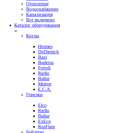
Отопление
Водоснабжение
Канализация
Все включено
Каталог оборудования
Котлы
Hermes
DeDietrich
Baxi
Buderus
Ferroli
Riello
Baltur
Meteor
E.C.A.
Горелки
Elco
Riello
Baltur
ExEco
RusFlam
Бойлеры