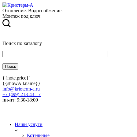
Отопление. Водоснабжение.
Монтаж под ключ
Поиск по каталогу
{{note.price}}
{{showAll.name}}
info@krioterm-a.ru
+7 (499) 213-43-17
пн-пт: 9:30-18:00
Наши услуги
Котельные