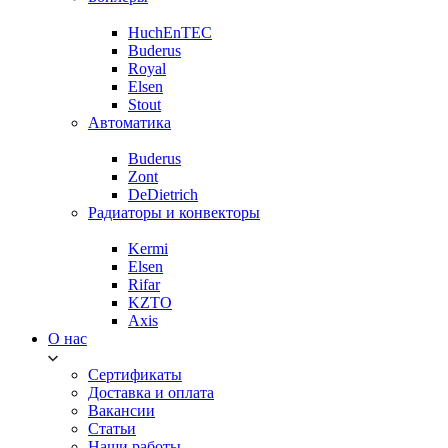
HuchEnTEC
Buderus
Royal
Elsen
Stout
Автоматика
Buderus
Zont
DeDietrich
Радиаторы и конвекторы
Kermi
Elsen
Rifar
KZTO
Axis
О нас
Сертификаты
Доставка и оплата
Вакансии
Статьи
Наши работы