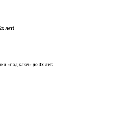
2х лет!
овки «под ключ»
до 3х лет!