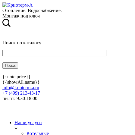
Отопление. Водоснабжение.
Монтаж под ключ
Поиск по каталогу
{{note.price}}
{{showAll.name}}
info@krioterm-a.ru
+7 (499) 213-43-17
пн-пт: 9:30-18:00
Наши услуги
Котельные