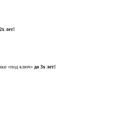
2х лет!
овки «под ключ»
до 3х лет!