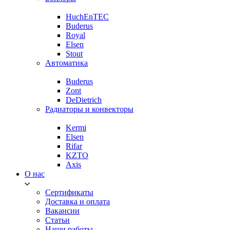
HuchEnTEC
Buderus
Royal
Elsen
Stout
Автоматика
Buderus
Zont
DeDietrich
Радиаторы и конвекторы
Kermi
Elsen
Rifar
KZTO
Axis
О нас
Сертификаты
Доставка и оплата
Вакансии
Статьи
Наши работы