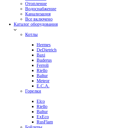
Отопление
Водоснабжение
Канализация
Все включено
Каталог оборудования
Котлы
Hermes
DeDietrich
Baxi
Buderus
Ferroli
Riello
Baltur
Meteor
E.C.A.
Горелки
Elco
Riello
Baltur
ExEco
RusFlam
Бойлеры