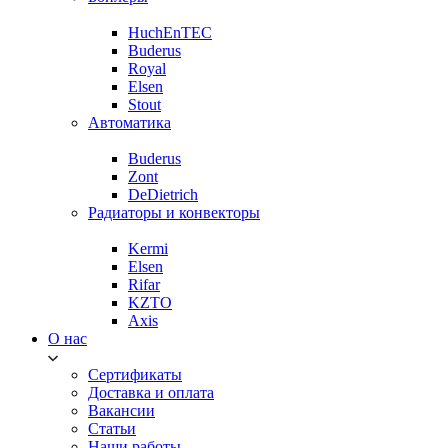
HuchEnTEC
Buderus
Royal
Elsen
Stout
Автоматика
Buderus
Zont
DeDietrich
Радиаторы и конвекторы
Kermi
Elsen
Rifar
KZTO
Axis
О нас
Сертификаты
Доставка и оплата
Вакансии
Статьи
Наши работы