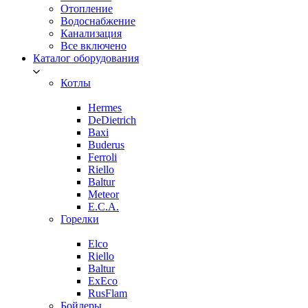
Отопление
Водоснабжение
Канализация
Все включено
Каталог оборудования
Котлы
Hermes
DeDietrich
Baxi
Buderus
Ferroli
Riello
Baltur
Meteor
E.C.A.
Горелки
Elco
Riello
Baltur
ExEco
RusFlam
Бойлеры