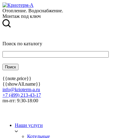
Отопление. Водоснабжение.
Монтаж под ключ
Поиск по каталогу
{{note.price}}
{{showAll.name}}
info@krioterm-a.ru
+7 (499) 213-43-17
пн-пт: 9:30-18:00
Наши услуги
Котельные