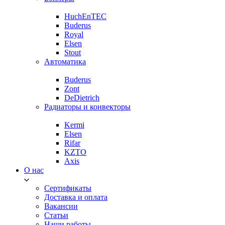
HuchEnTEC
Buderus
Royal
Elsen
Stout
Автоматика
Buderus
Zont
DeDietrich
Радиаторы и конвекторы
Kermi
Elsen
Rifar
KZTO
Axis
О нас
Сертификаты
Доставка и оплата
Вакансии
Статьи
Наши работы