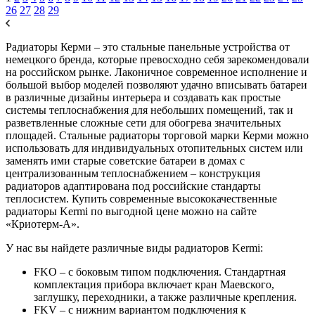
26
27
28
29
Радиаторы Керми – это стальные панельные устройства от
немецкого бренда, которые превосходно себя зарекомендовали
на российском рынке. Лаконичное современное исполнение и
большой выбор моделей позволяют удачно вписывать батареи
в различные дизайны интерьера и создавать как простые
системы теплоснабжения для небольших помещений, так и
разветвленные сложные сети для обогрева значительных
площадей. Стальные радиаторы торговой марки Керми можно
использовать для индивидуальных отопительных систем или
заменять ими старые советские батареи в домах с
централизованным теплоснабжением – конструкция
радиаторов адаптирована под российские стандарты
теплосистем. Купить современные высококачественные
радиаторы Kermi по выгодной цене можно на сайте
«Криотерм-А».
У нас вы найдете различные виды радиаторов Kermi:
FKO – с боковым типом подключения. Стандартная
комплектация прибора включает кран Маевского,
заглушку, переходники, а также различные крепления.
FKV – с нижним вариантом подключения к