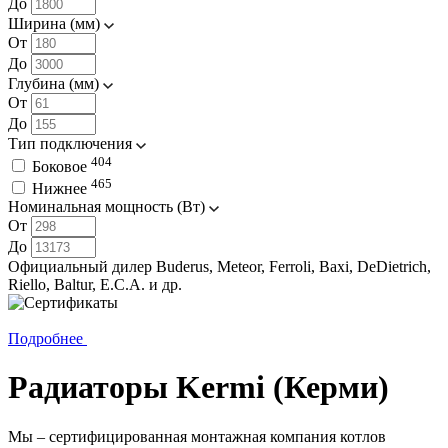
До
Ширина (мм)
От
До
Глубина (мм)
От
До
Тип подключения
404
Боковое
465
Нижнее
Номинальная мощность (Вт)
От
До
Официальный дилер Buderus,⁠ Meteor, Ferroli, Baxi, DeDietrich,
Riello, Baltur, E.C.A. и др.
Подробнее
Радиаторы Kermi (Керми)
Мы – сертифицированная монтажная компания котлов