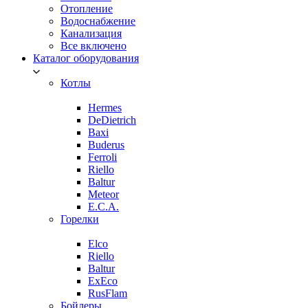
Отопление
Водоснабжение
Канализация
Все включено
Каталог оборудования
Котлы
Hermes
DeDietrich
Baxi
Buderus
Ferroli
Riello
Baltur
Meteor
E.C.A.
Горелки
Elco
Riello
Baltur
ExEco
RusFlam
Бойлеры